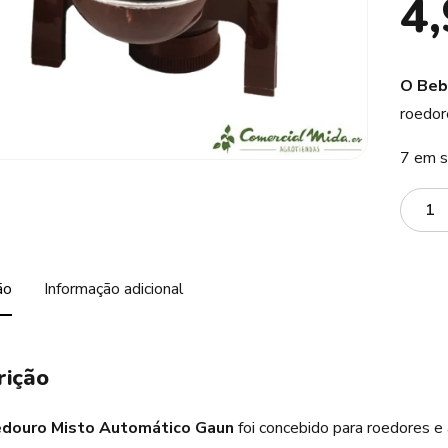
4
O Beb
roedor
7 em s
Quanti
ão
Informação adicional
rição
douro Misto Automático Gaun
foi concebido para roedores 