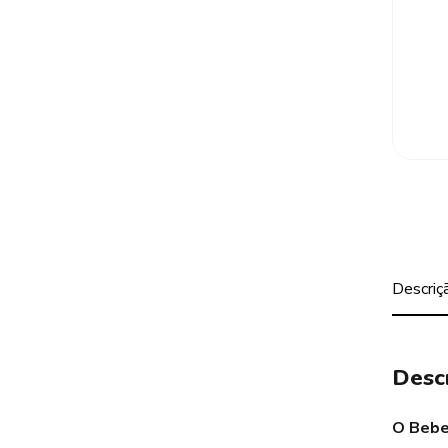
Descriç
Desc
O Bebe