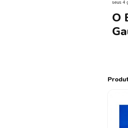
seus 4 
O 
Ga
Produt