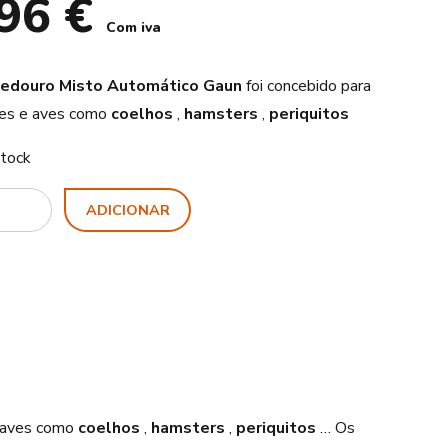
,96
€
Com iva
edouro Misto Automático Gaun
foi concebido para
es e aves como
coelhos
,
hamsters
,
periquitos
tock
ty
ADICIONAR
e aves como
coelhos
,
hamsters
,
periquitos
… Os