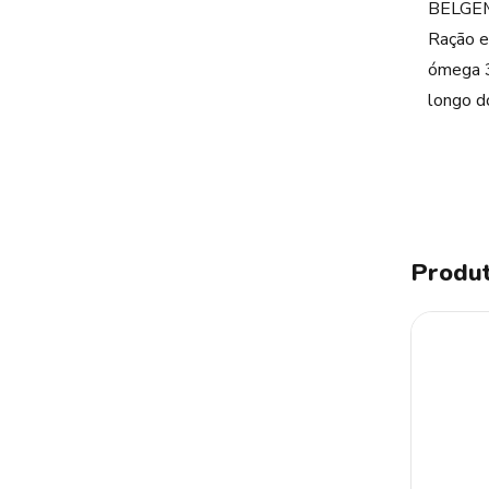
BELGEM
Ração e
ómega 3
longo do
Produt