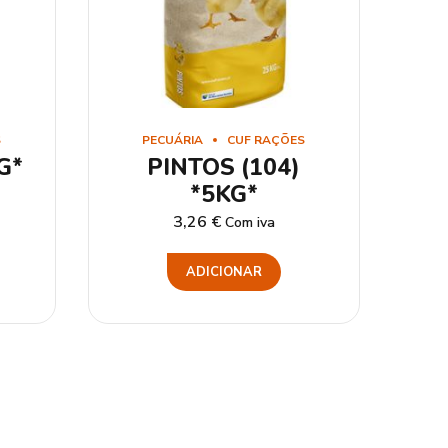
S
PECUÁRIA
CUF RAÇÕES
G*
PINTOS (104)
*5KG*
3,26
€
Com iva
ADICIONAR