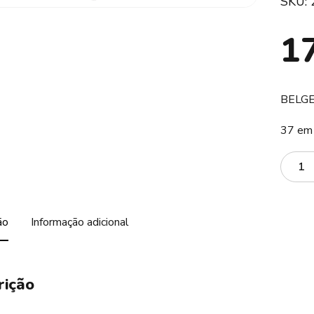
SKU:
1
BELGE
37 em
Quanti
ão
Informação adicional
rição