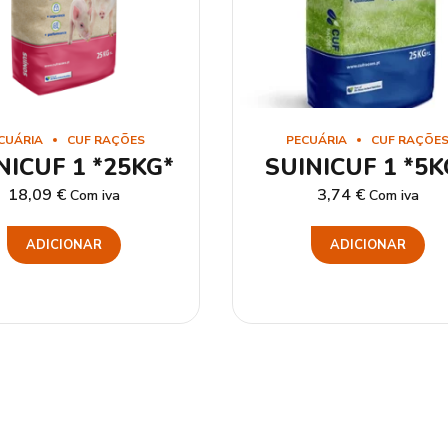
CUÁRIA
CUF RAÇÕES
PECUÁRIA
CUF RAÇÕE
NICUF 1 *25KG*
SUINICUF 1 *5K
18,09
€
3,74
€
Com iva
Com iva
ADICIONAR
ADICIONAR