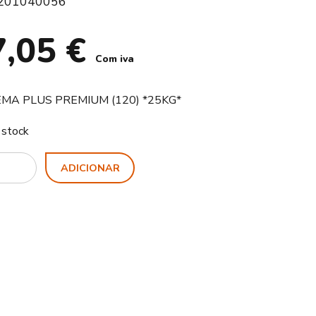
201040056
7,05
€
Com iva
MA PLUS PREMIUM (120) *25KG*
 stock
ty
ADICIONAR