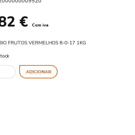
2000000009520
,82
€
Com iva
IO FRUTOS VERMELHOS 8-0-17 1KG
tock
ty
ADICIONAR