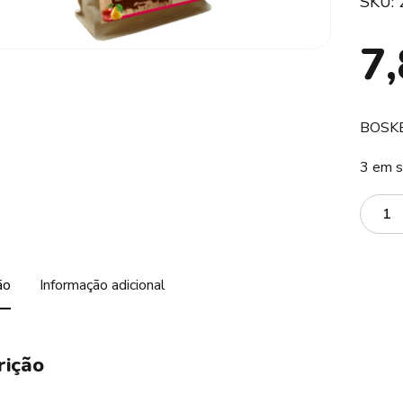
SKU:
7
BOSKB
3 em s
Quanti
ão
Informação adicional
rição