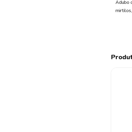
Adubo o
mirtilos
Produt