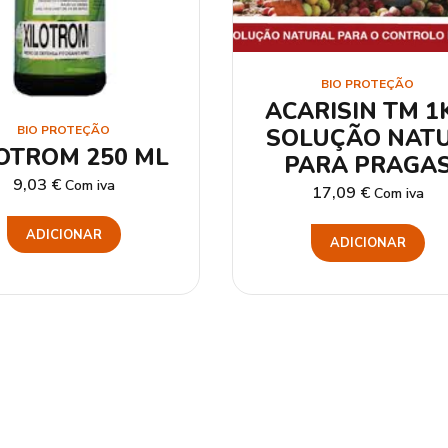
BIO PROTEÇÃO
ACARISIN TM 1
BIO PROTEÇÃO
SOLUÇÃO NAT
LOTROM 250 ML
PARA PRAGA
9,03
€
Com iva
17,09
€
Com iva
ADICIONAR
ADICIONAR