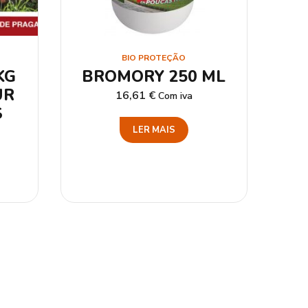
BIO PROTEÇÃO
KG
BROMORY 250 ML
UR
16,61
€
Com iva
S
LER MAIS