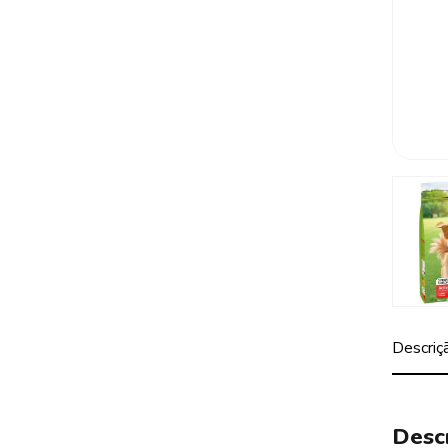
Descriç
Desc