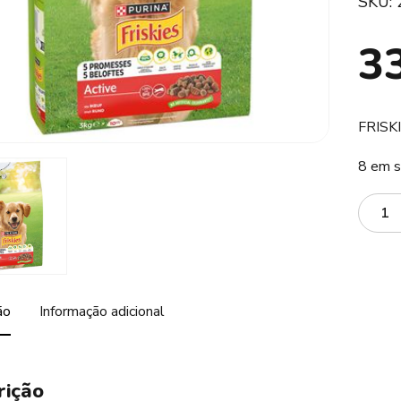
SKU:
3
FRISK
8 em s
Quanti
ão
Informação adicional
rição