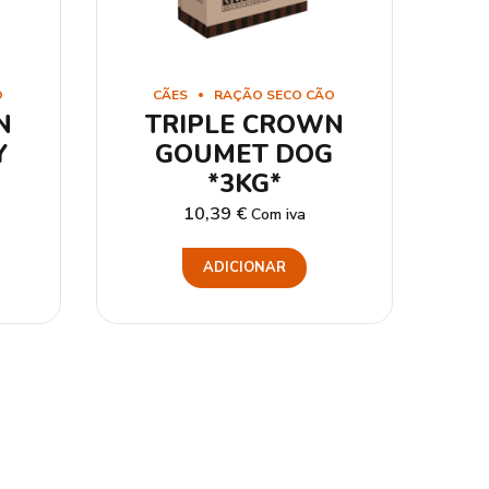
O
CÃES
RAÇÃO SECO CÃO
N
TRIPLE CROWN
Y
GOUMET DOG
*3KG*
10,39
€
Com iva
ADICIONAR