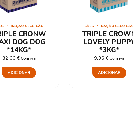
ES
RAÇÃO SECO CÃO
CÃES
RAÇÃO SECO CÃ
RIPLE CRONW
TRIPLE CROW
AXI DOG DOG
LOVELY PUPP
*14KG*
*3KG*
32,66
€
9,96
€
Com iva
Com iva
ADICIONAR
ADICIONAR