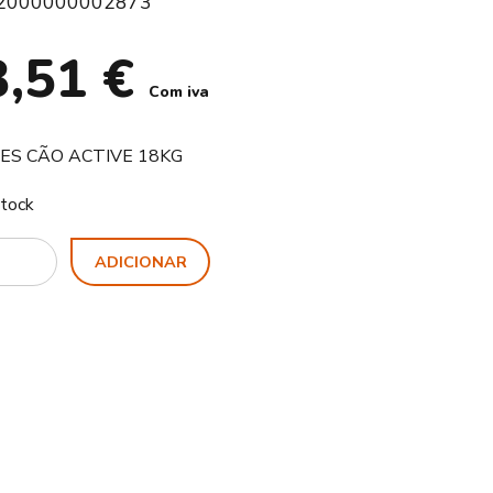
2000000002873
3,51
€
Com iva
IES CÃO ACTIVE 18KG
tock
ty
ADICIONAR