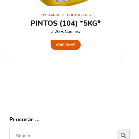
PECUÁRIA
CUF RAÇÕES
PINTOS (104) *5KG*
3,26
€
Com iva
ADICIONAR
Procurar …