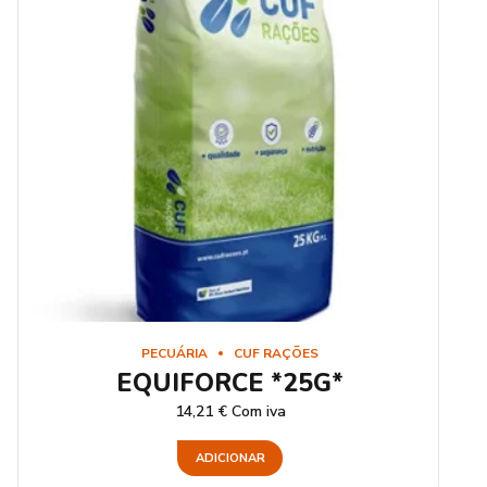
PECUÁRIA
CUF RAÇÕES
EQUIFORCE *25G*
14,21
€
Com iva
ADICIONAR