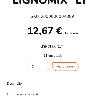
LIGNOMIX *LT*
SKU:
2000000004389
12,67
€
Com iva
LIGNOMIX *1LT*
11 em stock
Quantity
ADICIONAR
Descrição
Informação adicional