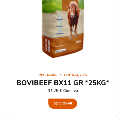
PECUÁRIA
CUF RAÇÕES
BOVIBEEF BX11 GR *25KG*
11,25
€
Com iva
ADICIONAR