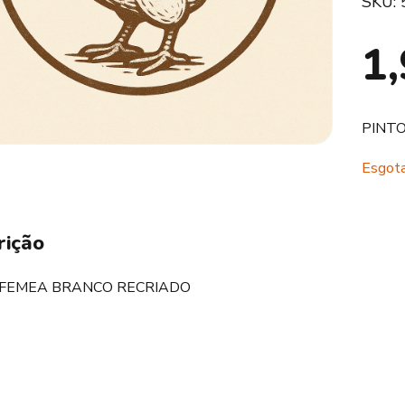
SKU:
1
PINT
Esgot
rição
 FEMEA BRANCO RECRIADO