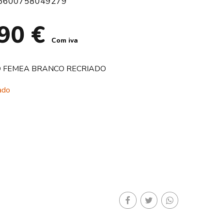
5600758049279
,90
€
Com iva
O FEMEA BRANCO RECRIADO
ado