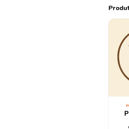
Produt
P
P