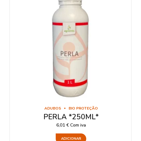
ADUBOS
BIO PROTEÇÃO
PERLA *250ML*
6,01
€
Com iva
ADICIONAR