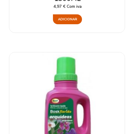
4,97
€
Com iva
ADICIONAR