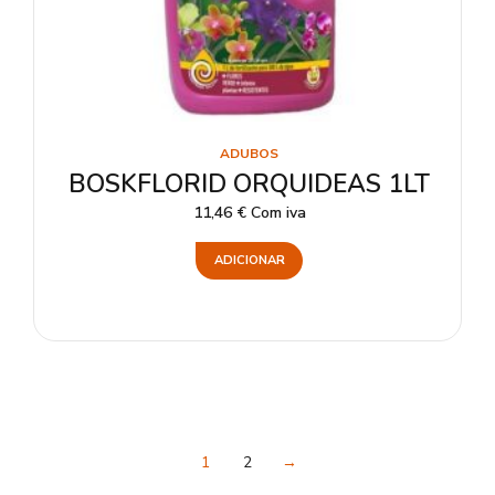
ADUBOS
BOSKFLORID ORQUIDEAS 1LT
11,46
€
Com iva
ADICIONAR
1
2
→