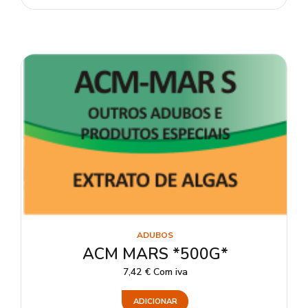
ADUBOS
ACM MARS *500G*
7,42
€
Com iva
ADICIONAR