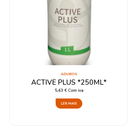
ADUBOS
ACTIVE PLUS *250ML*
5,43
€
Com iva
LER MAIS