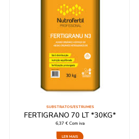
SUBSTRATOS/ESTRUMES
FERTIGRANO 70 LT *30KG*
6,37
€
Com iva
LER MAIS