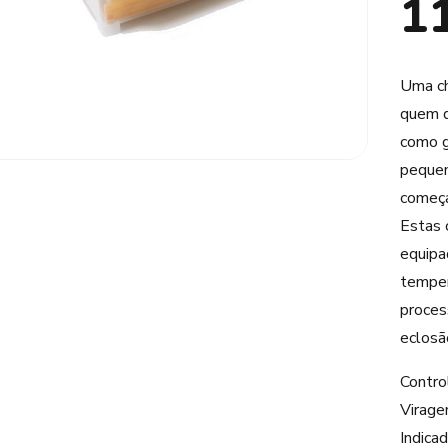
1
Uma ch
quem d
como g
pequen
começa
Estas 
equipa
temper
proces
eclosã
Contro
Virage
Indica