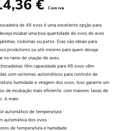
14,36
€
Com iva
ocadeira de 48 ovos é uma excelente opção para
eseja incubar uma boa quantidade de ovos de aves
alinhas, codornas ou patos. Elas são ideais para
os produtores ou até mesmo para quem deseja
r no ramo de criação de aves.
chocadeiras têm capacidade para 48 ovos vêm
das com sistemas automáticos para controle de
atura, humidade e viragem dos ovos. Isso garante um
so de incubação mais eficiente, com maiores taxas de
o. A maio
le automático de temperatura :
m automática dos ovos :
dores de temperatura e humidade