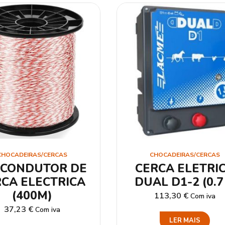
CHOCADEIRAS/CERCAS
CHOCADEIRAS/CERCAS
 CONDUTOR DE
CERCA ELETRI
RCA ELECTRICA
DUAL D1-2 (0.7 
(400M)
113,30
€
Com iva
37,23
€
Com iva
LER MAIS