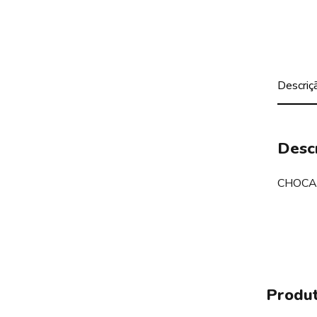
Descriç
Desc
CHOCA
Produt