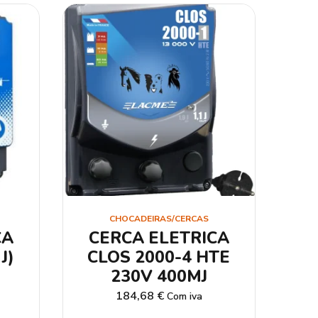
CHOCADEIRAS/CERCAS
CA
CERCA ELETRICA
J)
CLOS 2000-4 HTE
230V 400MJ
184,68
€
Com iva