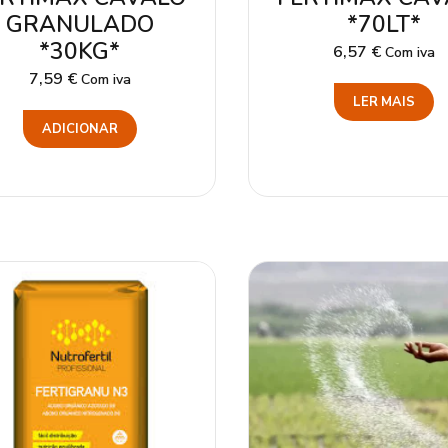
GRANULADO
*70LT*
*30KG*
6,57
€
Com iva
7,59
€
Com iva
LER MAIS
ADICIONAR