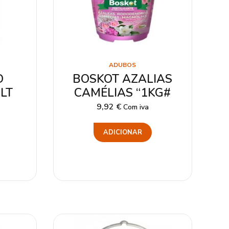
ADUBOS
D
BOSKOT AZALIAS
LT
CAMÉLIAS “1KG#
9,92
€
Com iva
ADICIONAR