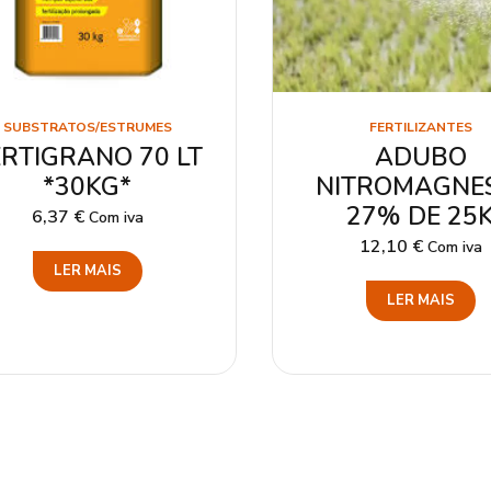
SUBSTRATOS/ESTRUMES
FERTILIZANTES
ERTIGRANO 70 LT
ADUBO
*30KG*
NITROMAGNE
27% DE 25
6,37
€
Com iva
12,10
€
Com iva
LER MAIS
LER MAIS