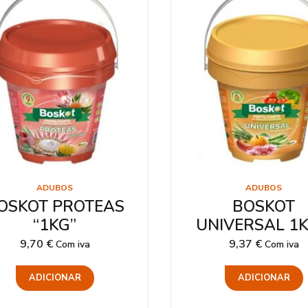
ADUBOS
ADUBOS
OSKOT PROTEAS
BOSKOT
“1KG”
UNIVERSAL 1
9,70
€
9,37
€
Com iva
Com iva
ADICIONAR
ADICIONAR