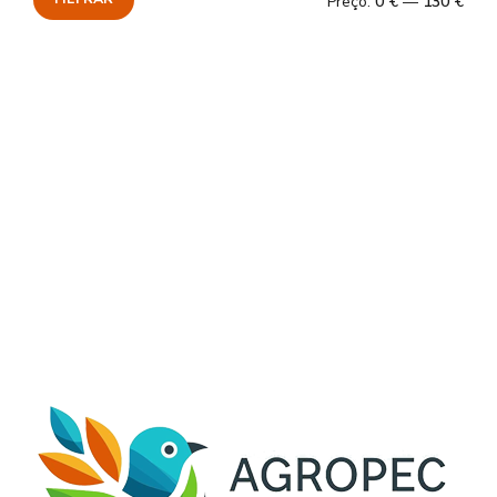
Preço:
0 €
—
130 €