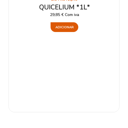
QUICELIUM *1L*
29,85
€
Com iva
ADICIONAR