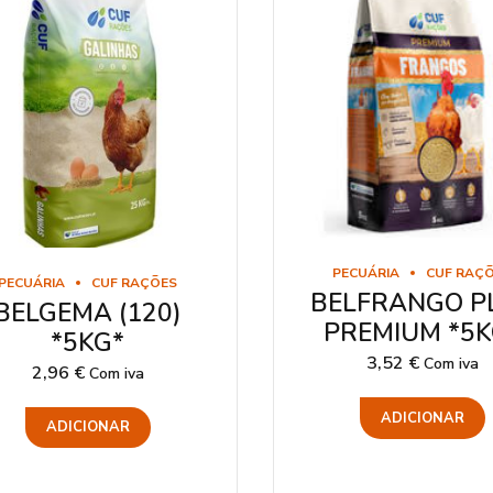
PECUÁRIA
CUF RAÇ
PECUÁRIA
CUF RAÇÕES
BELFRANGO P
BELGEMA (120)
PREMIUM *5K
*5KG*
3,52
€
Com iva
2,96
€
Com iva
ADICIONAR
ADICIONAR