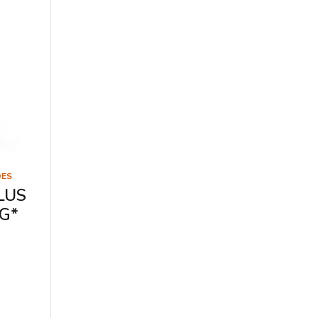
ÕES
LUS
G*