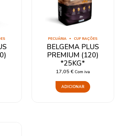
ÕES
PECUÁRIA
CUF RAÇÕES
US
BELGEMA PLUS
0)
PREMIUM (120)
*25KG*
17,05
€
Com iva
ADICIONAR