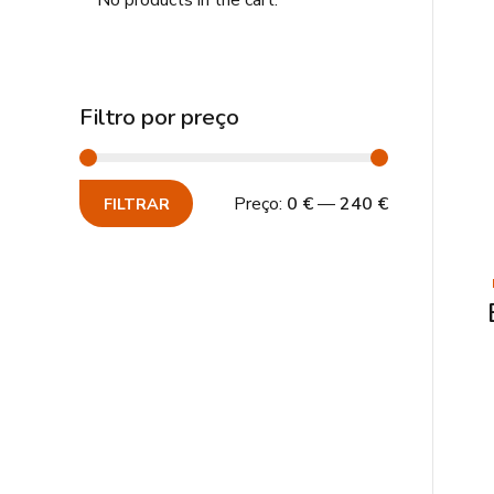
No products in the cart.
Filtro por preço
Preço:
0 €
—
240 €
FILTRAR