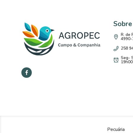
Sobre
R. de 
4990-
258 9
Seg- 
19h00
Pecuária