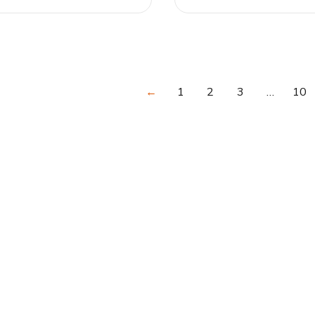
←
1
2
3
…
10