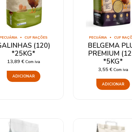
PECUÁRIA
CUF RAÇÕES
PECUÁRIA
CUF RAÇ
GALINHAS (120)
BELGEMA PL
*25KG*
PREMIUM (12
*5KG*
13,89
€
Com iva
3,55
€
Com iva
ADICIONAR
ADICIONAR