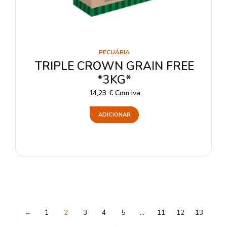
PECUÁRIA
TRIPLE CROWN GRAIN FREE
*3KG*
14,23
€
Com iva
ADICIONAR
←
1
2
3
4
5
…
11
12
13
→