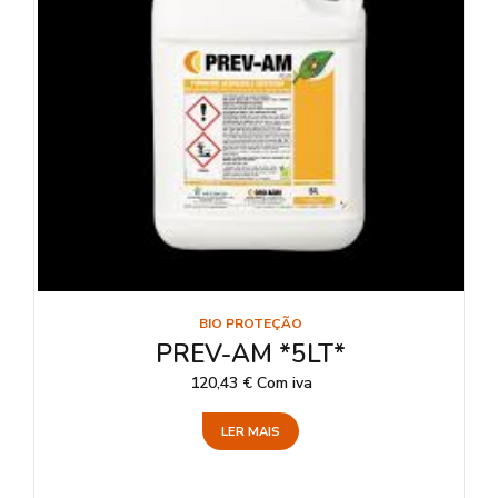
BIO PROTEÇÃO
PREV-AM *5LT*
120,43
€
Com iva
LER MAIS