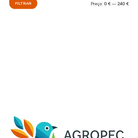
FILTRAR
Preço:
0 €
—
240 €