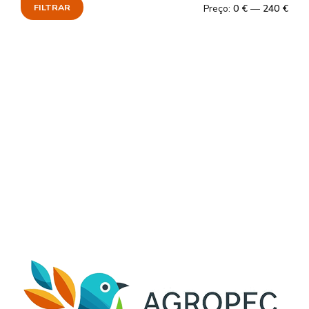
FILTRAR
Preço:
0 €
—
240 €