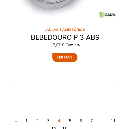
JAULAS E ACESSÓRIOS
BEBEDOURO P-3 ABS
17,07
€
Com iva
LER MAIS
←
1
2
3
4
5
6
7
…
11
12
13
→